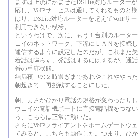
まずは上流にかませたDSLite対応ルーター
応し、VoIPサービスは通してくれるものと
はり、DSLite対応ルーターを超えてVoI
利用できない模様。
というわけで、次に、もう１台別のルーター
ェイのネットワーク、下流にＬＡＮを接続して
通信するように設定したのだが、これまた失
着話は鳴らず、発話はするにはするが、通話
番の重症状態。
結局夜中の２時過ぎまであれやこれややった
朝起きて、再挑戦することにした。
朝、まさかひかり電話の規格が変わったりし
ウェイの電話機ポートに直接電話機をつない
ろ、こちらは正常に動いた。
さらにVoIPクライアントをホームゲートウ
てみると、こちらも動作した。つまり、ひか