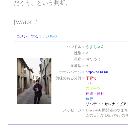
だろう、という判断。
[WALK:-]
||
コメントする
||
デジもの
|
ハンドル
■
やまちゃん
性別
■
♂
星座
■
おひつじ
血液型
■
A
ホームページ
■
http://na.ni.nu
興味のある分野
■
子育て
うた
スポーツ
神道・神社
旅行
リバティ・セレナ・ビア
メッセージ
■
DiaryWeb 開発者のや
この日記で DiaryWe