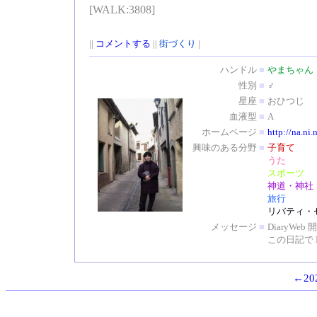
[WALK:3808]
||
コメントする
||
街づくり
|
ハンドル
■
やまちゃん
性別
■
♂
星座
■
おひつじ
血液型
■
A
ホームページ
■
http://na.ni.
興味のある分野
■
子育て
うた
スポーツ
神道・神社
旅行
リバティ・
メッセージ
■
DiaryW
この日記で 
←202