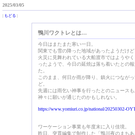
2025/03/05
|
もどる
|
鴨川ワクトレとは…
今日はまたまた寒い一日。
関東でも雪の降った地域があったようだけど
火災に見舞われている大船渡市ではようやく
ったようで、今日の延焼は落ち着いたとの報
た。
このまま、何日か雨が降り、鎮火につながっ
ど。
先週には雨乞い神事を行ったとのニュースも
神々に願いが通じたのかもしれない。
https://www.yomiuri.co.jp/national/20250302-O
ワーケーション事業も年度末に入り佳境。
昨日、突貫編集で制作した「鴨川夜のまちあ